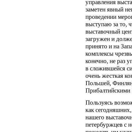
управления выст
заметен явный н
проведении меро
выступаю за то, 
выставочный цен
загружен и долже
принято и на Запа
комплексы чрезв
конечно, не раз 
в сложившейся си
очень жесткая ко
Польшей, Финлян
Прибалтийскими 
Пользуясь возмо
как сегодняшних,
нашего выставочн
петербуржцев с н