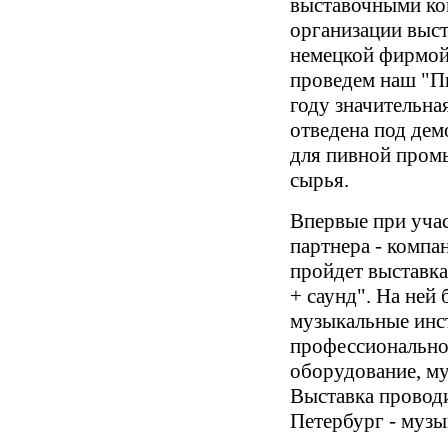
выставочными ко
организации выст
немецкой фирмо
проведем наш "П
году значительна
отведена под де
для пивной пром
сырья.
Впервые при уча
партнера - компан
пройдет выставка
+ саунд". На ней
музыкальные инс
профессиональное
оборудование, м
Выставка проводи
Петербург - музы