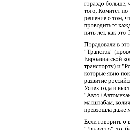
гораздо больше, ч
того, Комитет по
решение о том, ч
проводиться кажд
пять лет, как это 
Порадовали в это
"Транстэк" (пров
Евроазиатской к
транспорту) и "
которые явно по
развитие россий
Успех года и выс
"Авто+Автомехан
масштабам, колич
превзошла даже м
Если говорить о 
"Ленэкспо", то, 