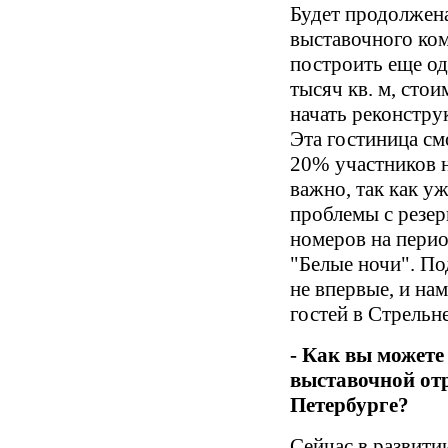
Будет продолжен
выставочного ком
построить еще о
тысяч кв. м, сто
начать реконстру
Эта гостиница см
20% участников н
важно, так как у
проблемы с резе
номеров на пери
"Белые
ночи". По
не впервые, и на
гостей в Стрельн
- Как вы можете
выставочной отр
Петербурге?
Сейчас в развити