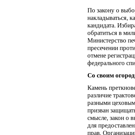
По закону о выбо
накладываться, к
кандидата. Избир
обратиться в мил
Министерство печ
пресечении прот
отмене регистрац
федерального спи
Со своим огоро
Камень преткнове
различие трактов
разными цеховым
призван защищат
смысле, закон о в
для предоставле
прав. Организаци