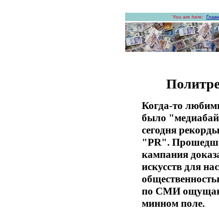
You are here:
Глав
Политре
Когда-то люби
было "медиабайе
сегодня рекорды
"PR". Прошедш
кампания доказ
искусств для нас
общественность
по СМИ ощущают
минном поле.