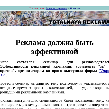
You are here:
Главная страница
>
Новости
Реклама должна быть
эффективной
Вчера состоялся семинар для рекламодателей
Эффективность рекламной кампании: аргументы "за"
против", организатором которого выступила фирма
"Экр
RG"
.
ровести семинар на данную тему подтолкнули участившиеся 
оследнее время запросы рекламодателей, не удовлетворенн
рошедшими рекламными кампаниями.
оклады выступивших специалистов были посвящены тому, к
планировать рекламную кампанию, контролировать и оператив