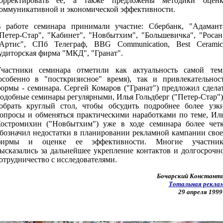
орректировать ее, а также предложены методики оцен
оммуникативной и экономической эффективности.
 работе семинара принимали участие: Сбербанк, "Адамант
Петер-Стар", "Кабинет", "Новбытхим", "Большевичка", "Росан
Артис", СПб Телеграф, BBG Communication, Best Ceramic
удиторская фирма "МКД", "Гранат".
частники семинара отметили как актуальность самой те
особенно в "посткризисное" время), так и привлекательнос
ормы - семинара. Сергей Комаров ("Гранат") предложил сдела
одобные семинары регулярными, Илья Гольдберг ("Петер-Стар")
обрать круглый стол, чтобы обсудить подробнее более узк
опросы и обменяться практическими наработками по теме, Ил
остромихин ("Новбытхим") уже в ходе семинара более чет
бозначил недостатки в планировании рекламной кампании сво
фирмы и оценке ее эффективности. Многие участник
ысказались за дальнейшее укрепление контактов и долгосрочн
отрудничество с исследователями.
Бочарский Констант
Тотальная рекла
29 апреля 1999 