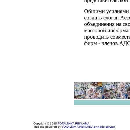
представительско
Общими усилиями 
создать слоган Асс
объединения на сво
массовой информа
проводить совмест
фирм - членов АД
Copyright © 1998
TOTALNAYA REKLAMA
This site powered by
TOTALNAYA REKLAMA onn-line service