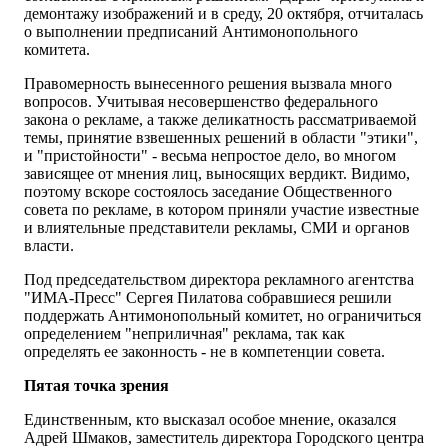
демонтажу изображений и в среду, 20 октября, отчиталась
о выполнении предписаний Антимонопольного
комитета.
Правомерность вынесенного решения вызвала много
вопросов. Учитывая несовершенство федерального
закона о рекламе, а также деликатность рассматриваемой
темы, принятие взвешенных решений в области "этики",
и "пристойности" - весьма непростое дело, во многом
зависящее от мнения лиц, выносящих вердикт. Видимо,
поэтому вскоре состоялось заседание Общественного
совета по рекламе, в котором приняли участие известные
и влиятельные представители рекламы, СМИ и органов
власти.
Под председательством директора рекламного агентства
"ИМА-Пресс" Сергея Пилатова собравшиеся решили
поддержать Антимонопольный комитет, но ограничиться
определением "неприличная" реклама, так как
определять ее законность - не в компетенции совета.
Пятая точка зрения
Единственным, кто высказал особое мнение, оказался
Адрей Шмаков, заместитель директора Городского центра