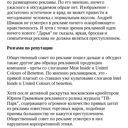
по размещению рекламы. По его мнению, ничего
ужасного в обсуждаемом образе нет. Изображение -
достаточно эстетичное и вряд ли может привести в
негодование человека с нормальным вкусом. Андрей
Шмаков не усмотрел в рекламе ничего оскорбляющего
нравственность. И хотя с точки зрения рекламной идеи
ничего нового "Дарья" не сказала, яркая, броская и
симпатичная реклама не должна являться преступлением.
Розгами по репутации
Общественный совет по рекламе пошел дальше и обсудил
также другие два образца рекламной продукции
компании - щиты со слоганами Meat Inside и United
Colours of Benetton. По мнению рекламщиков, это -
прямой плагиат со ставших уже культовами слоганов Intel
Inside и United Colours of benetton.
Хотя после активной раскрутки московским криейтором
Юрием Грымовым рекламного ролика журнала "ТВ-
Парк", содержащего огромное количество прямых цитат
из рекламы известных торговых марок, подобные
приемы большинству не кажутся преступлением.
Общественный совет по рекламе усмотрел в них
нарушения корпоративной этики.