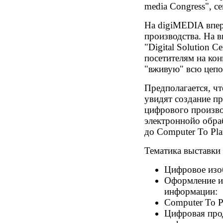
media Congress", с
На digiMEDIA впер
производства. На в
"Digital Solution Ce
посетителям на ко
"вживую" всю цепо
Предполагается, чт
увидят создание пр
цифрового произво
электроннойо обраб
до Computer To Pla
Тематика выставки
Цифровое изо
Оформление и 
информации:
Computer To Pl
Цифровая про