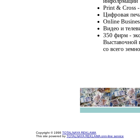
инфолрмации
Print & Cross 
Цифровая печ
Online Busines
Видео и телев
350 фирм - эк
Выставочной п
со всего земн
Copyright © 1998
TOTALNAYA REKLAMA
This site powered by
TOTALNAYA REKLAMA onn-line service