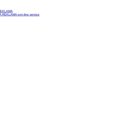
REKLAMA
 REKLAMA onn-line service