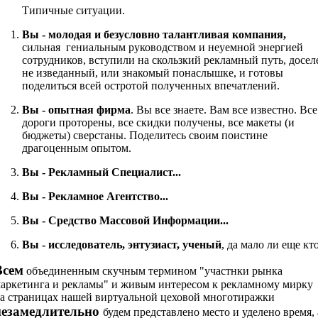
Типичные ситуации.
Вы - молодая и безусловно талантливая компания,
сильная гениальным руководством и неуемной энергией
сотрудников, вступили на скользкий рекламный путь, досел
не изведанный, или знакомый понаслышке, и готовы
поделиться всей остротой полученных впечатлений.
Вы - опытная фирма
. Вы все знаете. Вам все известно. Все
дороги проторены, все скидки получены, все макеты (и
бюджеты) сверстаны. Поделитесь своим поистине
драгоценным опытом.
Вы - Рекламный Специалист...
Вы - Рекламное Агентство...
Вы - Средство Массовой Информации...
Вы - исследователь, энтузиаст, ученый
, да мало ли еще кт
Всем
объединенным скучным термином "участнки рынка
аркетинга и рекламы" и живым интересом к рекламному мирку
а страницах нашей виртуальной цеховой многотиражки
незамедлительно
будем представлено место и уделено время, 