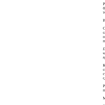
Р
б
т
И
О
с
о
п
П
ч
п
К
с
с
с
Р
п
М