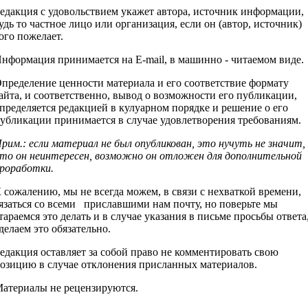
едакция с удовольствием укажет автора, источник информации,
удь то частное лицо или организация, если он (автор, источник)
ого пожелает.
нформация принимается на E-mail, в машинно - читаемом виде.
пределение ценности материала и его соответствие формату
айта, и соответственно, вывод о возможности его публикации,
пределяется редакцией в кулуарном порядке и решение о его
убликации принимается в случае удовлетворения требованиям.
рим.: если материал не был опубликован, это нучуть не значит,
то он неинтересен, возможно он отложен для дополнительной
роработки.
 сожалению, мы не всегда можем, в связи с нехваткой времени,
язаться со всеми приславшими нам почту, но поверьте мы
тараемся это делать и в случае указания в письме просьбы ответа
делаем это обязательно.
едакция оставляет за собой право не комментировать свою
озицию в случае отклонения присланных материалов.
атериалы не рецензируются.