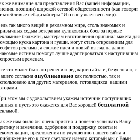
ак же внимание для представления Вас (вашей информации,
нения, позиции) широкой сетевой общественности (как говорят
езатейливые веб-дизайнеры "И о вас узнает весь мир).
едь так много вещей в рекламном мире, столь знакомых и
ривычных седым ветеранам куликовских боев за первые
екламные бюджеты, мастерам изготовления оригинал макета для
омощью куска картона и гуаши, могут стать откровением для
еофитов рекламы, а свежие идеи и новый взгляд на давно
накомые истины помогут лучше адаптироваться к наступившим
епростым временам.
се это может быть по решению редакции сайта и, безусловно, с
опубликовано
ашего согласия
как полностью, так и
спользовано для других материалов, готовящихся нашими
вторами.
ри этом мы с удовольствием укажем источник поступивших
бесплатной
анных и пусть это окажется для Вас хорошей
екламой.
ак же нам было бы очень приятно и полезно услышать Вашу
ритику и замечания, одобрение и поддержку, советы и
екомендации, предложения по улучшению нашего сайта и
риближение его к тому светлому идеалу, который мы с Вами